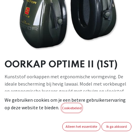
OORKAP OPTIME II (1ST)
Kunststof oorkappen met ergonomische vormgeving. De
ideale bescherming bij hevig lawaai. Model met vorkbeugel
en ergonomische kussens gevuld met schuim en vloeistof.
Geschikt voor: algemene industriële toepassingen. Conform:
We gebruiken cookies om je een betere gebruikerservaring
EN 352-1 (SNR 31).
op deze website te bieden.
Cookiebeleid
Brand:
3M PELTOR
Login of registreer om verder te
Alleen het essentiële
Ik ga akkoord
gaan