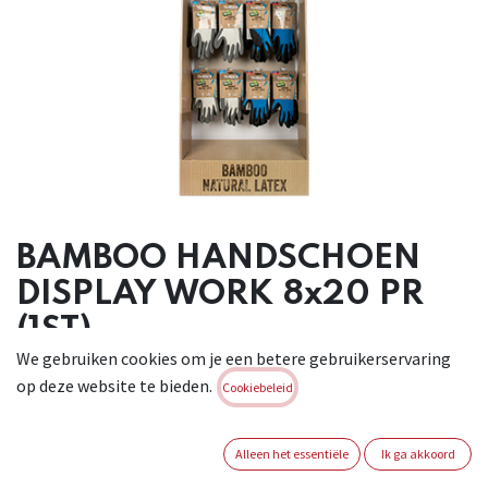
BAMBOO HANDSCHOEN
DISPLAY WORK 8x20 PR
(1ST)
We gebruiken cookies om je een betere gebruikerservaring
Palletdisplay gevuld met het volledige assortiment Bamboo
op deze website te bieden.
Cookiebeleid
Handschoenen "Work": Work Light (maten 8, 9, 10, 11 - 20
paar van elke maat), Work Heavy (maten 8, 9, 10, 11 - 20 paar
van elke maat).
Alleen het essentiële
Ik ga akkoord