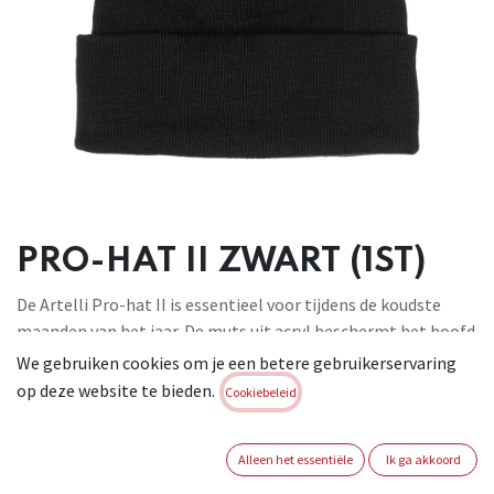
PRO-HAT II ZWART (1ST)
De Artelli Pro-hat II is essentieel voor tijdens de koudste
maanden van het jaar. De muts uit acryl beschermt het hoofd
tegen koude, voelt zacht aan en is aangenaam om te dragen.
We gebruiken cookies om je een betere gebruikerservaring
Materiaal: 100% acryl. Kleur: zwart. Maat: universeel
op deze website te bieden.
Cookiebeleid
Brand:
ARTELLI
Login of registreer om verder te
Alleen het essentiële
Ik ga akkoord
gaan