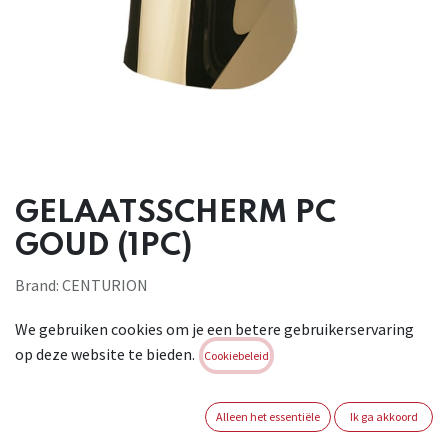
GELAATSSCHERM PC
GOUD (1PC)
Brand:
CENTURION
Login of registreer om verder te
We gebruiken cookies om je een betere gebruikerservaring
gaan
op deze website te bieden.
Cookiebeleid
Alleen het essentiële
Ik ga akkoord
Internal Ref -
1060102