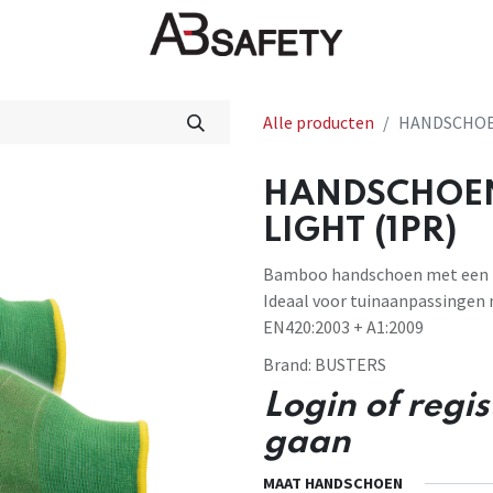
Nieuws
FAQ
Winkel
CE
Alle producten
HANDSCHOE
HANDSCHOE
LIGHT (1PR)
Bamboo handschoen met een nat
Ideaal voor tuinaanpassingen me
EN420:2003 + A1:2009
Brand:
BUSTERS
Login of regi
gaan
MAAT HANDSCHOEN