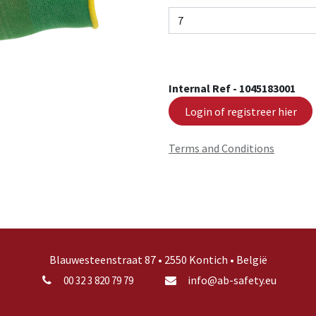
Internal Ref -
1045183001
Login of registreer hier
Terms and Conditions
Blauwesteenstraat 87 • 2550 Kontich • België
info@ab-safety.eu
00 32 3 820 79 79