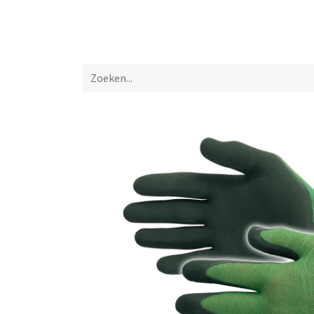
Startpagina
Over ons
Productfolders