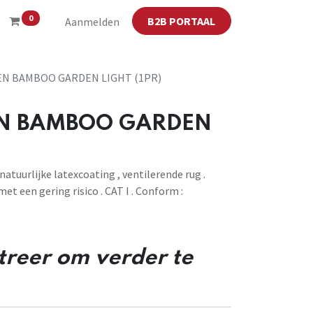
0
B2B PORTAAL
Aanmelden
N BAMBOO GARDEN LIGHT (1PR)
N BAMBOO GARDEN
uurlijke latexcoating , ventilerende rug .
t een gering risico . CAT I . Conform :
streer om verder te