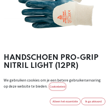
HANDSCHOEN PRO-GRIP
NITRIL LIGHT (12PR)
Drager: katoen. Nitril gecoate handschoen met een tricot
We gebruiken cookies om je een betere gebruikerservaring
manchet die goed aan de pols aansluit. Deze handschoen is
op deze website te bieden.
uitermate soepel om te dragen en biedt zowel een fijne
Cookiebeleid
vingergevoeligheid als een goede grip. Deze handschoen
biedt een uitstekende schuurweerstand, is oliebestendig en
Alleen het essentiële
Ik ga akkoord
ook meer bestand tegen vochtige omstandigheden.