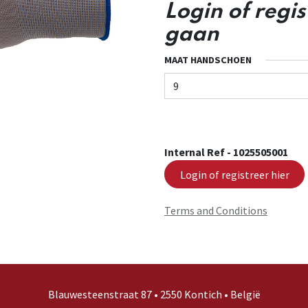
Login of regi
gaan
MAAT HANDSCHOEN
Internal Ref -
1025505001
Login of registreer hier
Terms and Conditions
Blauwesteenstraat 87 • 2550 Kontich • België