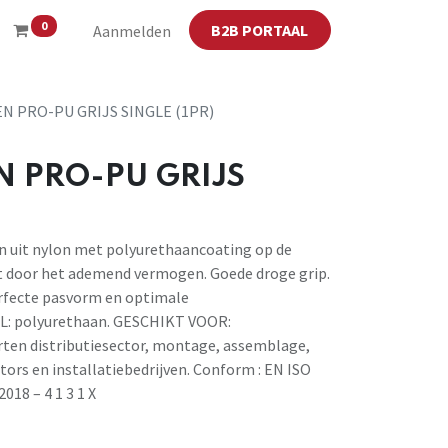
0
B2B PORTAAL
Aanmelden
 PRO-PU GRIJS SINGLE (1PR)
 PRO-PU GRIJS
n uit nylon met polyurethaancoating op de
 door het ademend vermogen. Goede droge grip.
rfecte pasvorm en optimale
L: polyurethaan. GESCHIKT VOOR:
rten distributiesector, montage, assemblage,
ctors en installatiebedrijven. Conform : EN ISO
018 – 4 1 3 1 X