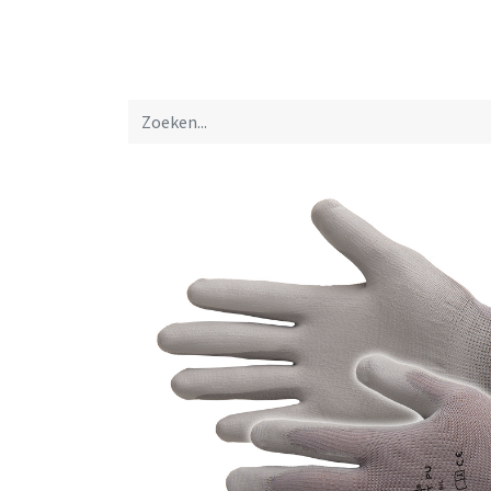
Startpagina
Over ons
Productfolders