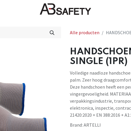
Nieuws
FAQ
Winkel
CE
Alle producten
HANDSCHOEN
HANDSCHOEN
SINGLE (1PR)
Volledige naadloze handschoe
palm. Zeer hoog draagcomfort
Deze handschoen heeft een pe
vingergevoeligheid. MATERIAA
verpakkingsindustrie, transpo
elektronica, inspectie, contra
21420:2020 + EN 388:2016 + A1:2
Brand:
ARTELLI