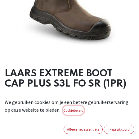
LAARS EXTREME BOOT
CAP PLUS S3L FO SR (1PR)
Lederen veiligheidslaars met schacht in water- en
We gebruiken cookies om je een betere gebruikerservaring
olieafstotende nubuckleder van uitstekende en
op deze website te bieden.
hoogwaardige kwaliteit voorzien van een wintervoering. De
Cookiebeleid
laars heeft een goede grip op olie en vette oppervlakken en is
uitstekend inzetbaar tijdens de koude wintermaanden.
Alleen het essentiële
Ik ga akkoord
Voorzien van THINSULATE® voering, extra versteviging