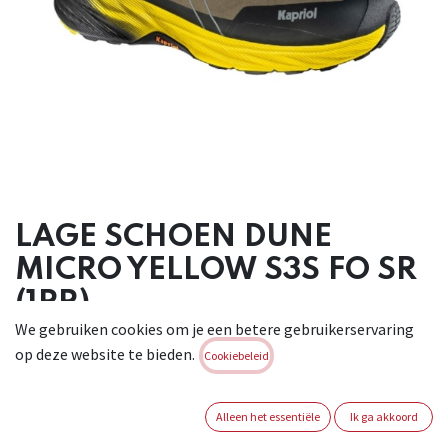
LAGE SCHOEN DUNE
MICRO YELLOW S3S FO SR
(1PR)
We gebruiken cookies om je een betere gebruikerservaring
De nieuwe Dune Micro veiligheidsschoenen met demping
op deze website te bieden.
Cookiebeleid
maken deel uit van de nieuwe lijn werkschoenen Kapriol -
Ultra Rebound Technology, ontworpen voor maximaal
comfort in werkomgevingen. De speciale zool van de nieuwe
Alleen het essentiële
Ik ga akkoord
werkschoenen, met speciale NHP compound tussenzool met