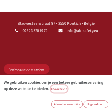
Blauwesteenstraat 87 • 2550 Kontich • België
info@ab-safety.eu
00 32 3 820 79 79
Verkoopsvoorwaarden
We gebruiken cookies om je een betere gebruikerservaring
Privacy
op deze website te bieden.
Cookiebeleid
Disclaimer
Alleen het essentiële
Ik ga akkoord