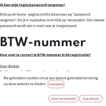
Ik ben mijn login/paswoord vergeten?
Klik op de home -pagina rechts bovenaan op "paswoord
vergeten". Vul je e-mailadres in en klik op ‘verzenden’. Het nieuwe
paswoord wordt per e-mail naar je toegestuurd.
BTW-nummer
Hoe voer je correct je BTW-nummer in bij registratie?
Voor België:
9 cijfers, zonder BE en zonder voorloopnullen
We gebruiken cookies om je een betere gebruikerservaring
Voor Nederland
:
op deze website te bieden.
Cookiebeleid
10 cijfers, zonder NL en zonder voorloopnullen
Alleen het essentiële
Ik ga akkoord
Online bestellen