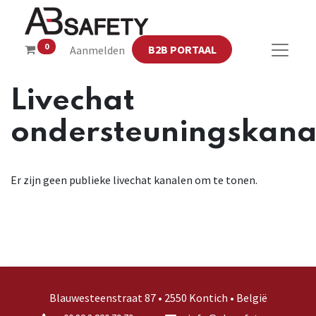
0
B2B PORTAAL
Aanmelden
Livechat
ondersteuningskana
Er zijn geen publieke livechat kanalen om te tonen.
Blauwesteenstraat 87 • 2550 Kontich • België