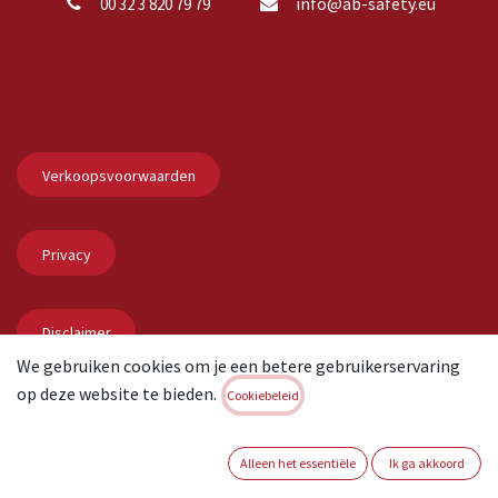
info@ab-safety.eu
00 32 3 820 79 79
Verkoopsvoorwaarden
Privacy
Disclaimer
We gebruiken cookies om je een betere gebruikerservaring
op deze website te bieden.
Cookiebeleid
Copyright © AB Safety
Nederlands
Aangeboden door
- De #1
Open source e-commerce
Alleen het essentiële
Ik ga akkoord