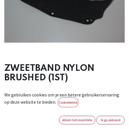
ZWEETBAND NYLON
BRUSHED (1ST)
Geperforeerde, zwarte absorberende zweetband in nylon
We gebruiken cookies om je een betere gebruikerservaring
voor Centurion
op deze website te bieden.
veiligheidshelmen Reflex, 1125 en Vulcan. Geschikt voor:
Cookiebeleid
warme
werkomstandigheden. Niet apart gekeurd als PBM.
Alleen het essentiële
Ik ga akkoord
Brand:
CENTURION