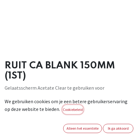
RUIT CA BLANK 150MM
(1ST)
Gelaatsscherm Acetate Clear te gebruiken voor
gelaatsschermhouder S89 of helmgelaatsschermhouder S54
We gebruiken cookies om je een betere gebruikerservaring
CE, vervaardigd uit acetaat. Geschikt voor: algemene
op deze website te bieden.
industriële toepassingen. Conform: EN 166 1 F 3.
Cookiebeleid
Brand:
CENTURION
Alleen het essentiële
Ik ga akkoord
Login of registreer om verder te