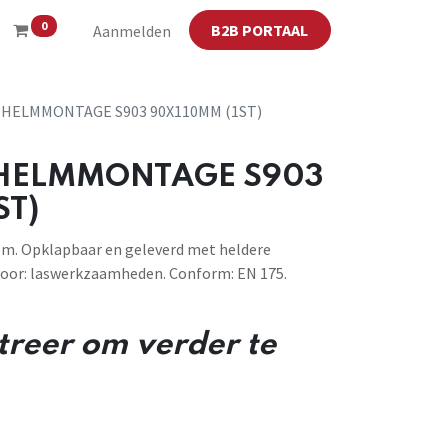
0
B2B PORTAAL
Aanmelden
HELMMONTAGE S903 90X110MM (1ST)
HELMMONTAGE S903
ST)
lm. Opklapbaar en geleverd met heldere
voor: laswerkzaamheden. Conform: EN 175.
streer om verder te