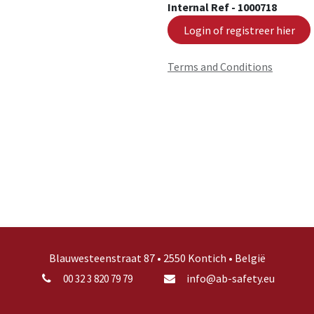
Internal Ref -
1000718
Login of registreer hier
Terms and Conditions
Blauwesteenstraat 87 • 2550 Kontich • België
info@ab-safety.eu
00 32 3 820 79 79