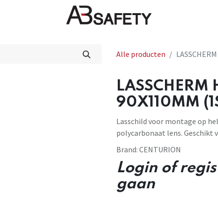
Nieuws
FAQ
Winkel
CE
Alle producten
LASSCHERM 
LASSCHERM 
90X110MM (1
Lasschild voor montage op he
polycarbonaat lens. Geschikt 
Brand:
CENTURION
Login of regi
gaan