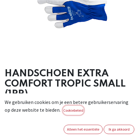
HANDSCHOEN EXTRA
COMFORT TROPIC SMALL
(1PR)
We gebruiken cookies om je een betere gebruikerservaring
Handschoen in geitenleder met rug in katoenweefsel.
op deze website te bieden.
Cookiebeleid
Comfortabele
handschoen met elastiek aan de pols voor de perfecte
pasvorm. Hoge
Alleen het essentiële
Ik ga akkoord
vingergevoeligheid. Geschikt voor : licht mechanisch werk ,