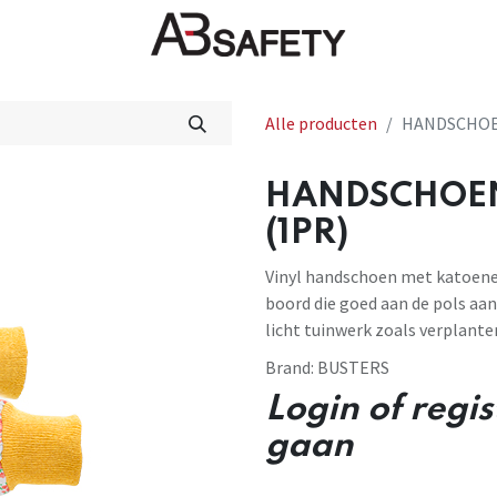
Nieuws
FAQ
Winkel
CE
Alle producten
HANDSCHOE
HANDSCHOE
(1PR)
Vinyl handschoen met katoenen
boord die goed aan de pols aans
licht tuinwerk zoals verplant
Brand:
BUSTERS
Login of regi
gaan