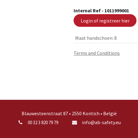
Internal Ref -
1011999001
Login of registreer hier
Maat handschoen
:
8
Terms and Conditions
Blauwesteenstraat 87 • 2550 Kontich • België
info@ab-safety.eu
00 32 3 820 79 79