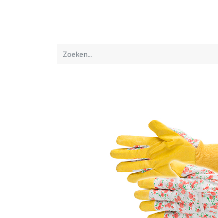
Startpagina
Over ons
Productfolders