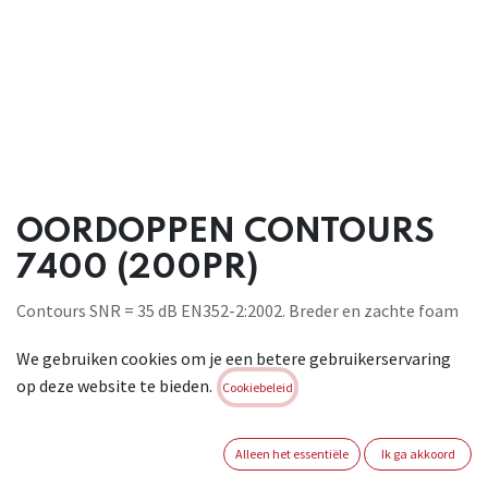
OORDOPPEN CONTOURS
7400 (200PR)
Contours SNR = 35 dB EN352-2:2002. Breder en zachte foam
in het kritieke
We gebruiken cookies om je een betere gebruikerservaring
afsluitingsgebied. De foam oordop zorgt met zijn lang
op deze website te bieden.
gevormde top voor
Cookiebeleid
verhoging van comfort in het drukgevoelige gebied. Dankzij
de slanke
Alleen het essentiële
Ik ga akkoord
taille komt er minder druk in de kritische bochten van de