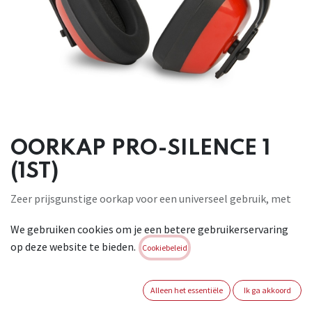
OORKAP PRO-SILENCE 1
(1ST)
Zeer prijsgunstige oorkap voor een universeel gebruik, met
roterende
We gebruiken cookies om je een betere gebruikerservaring
hoofdbeugel die de combinatie met veiligheidshelm
op deze website te bieden.
mogelijk maakt.
Cookiebeleid
Materiaal:kunststof. . Geschikt voor lage geluidsniveaus.
Gewicht : 258 gr. SNR : 27,6 dB. Conform: EN 352-1:2020 .
Alleen het essentiële
Ik ga akkoord
Brand:
ARTELLI