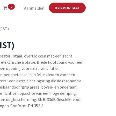
0
B2B PORTAAL
Aanmelden
(1ST)
1ST)
estvrij staal, overtrokken met een zacht
 elektrische isolatie. Brede hoofdband voor een
en opening voor extra ventilatie.
pen met details in felle kleuren voor een
ers': een extra dichtingsring die de resonantie
sbaar door 'grip areas' boven- en onderaan,
r licht ten opzichte van een hoge demping.
en oogbescherming. SNR: 33dB.Geschikt voor:
ngen. Conform: EN 352-1.