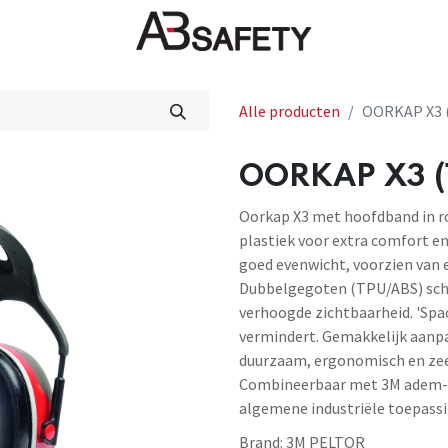
Nieuws
FAQ
Winkel
CE
Alle producten
OORKAP X3 
OORKAP X3 (
Oorkap X3 met hoofdband in ro
plastiek voor extra comfort en
goed evenwicht, voorzien van e
Dubbelgegoten (TPU/ABS) schel
verhoogde zichtbaarheid. 'Spac
vermindert. Gemakkelijk aanpa
duurzaam, ergonomisch en zee
Combineerbaar met 3M adem- 
algemene industriële toepassi
Brand:
3M PELTOR