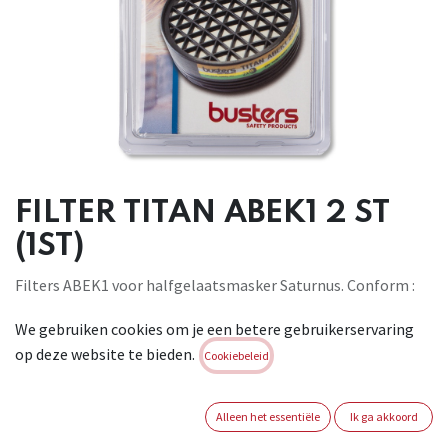
FILTER TITAN ABEK1 2 ST
(1ST)
Filters ABEK1 voor halfgelaatsmasker Saturnus. Conform :
EN 14387:2004 + A1:2008
We gebruiken cookies om je een betere gebruikerservaring
Brand:
BUSTERS
op deze website te bieden.
Cookiebeleid
Login of registreer om verder te
gaan
Alleen het essentiële
Ik ga akkoord