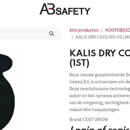
Nieuws
FAQ
Winkel
CE
Alle producten
HOOFDBES
KALIS DRY COOLING HELME
KALIS DRY C
(1ST)
Deze nieuwe gepatenteerde Dr
Inuteq B.V, is ontworpen om d
Deze revolutionaire technolog
water en het opnieuw activeren 
van de omgeving, vochtigheid 
industriële toepassingen.
Brand:
CENTURION