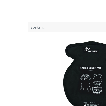
Startpagina
Over ons
Productfolders