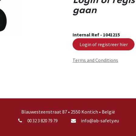
Login of regi
gaan
Internal Ref -
1041215
Login of registreer hier
Terms and Conditions
Blauwesteenstraat 87 • 2550 Kontich • België
info@ab-safety.eu
00 32 3 820 79 79