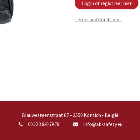
Login of registreer hier
Terms and Conditions
Blauwesteenstraat 87 • 2550 Kontich • België
info@ab-safety.eu
00 32 3 820 79 79