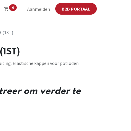
0
B2B PORTAAL
Aanmelden
 (1ST)
1ST)
uiting. Elastische kappen voor potloden.
streer om verder te