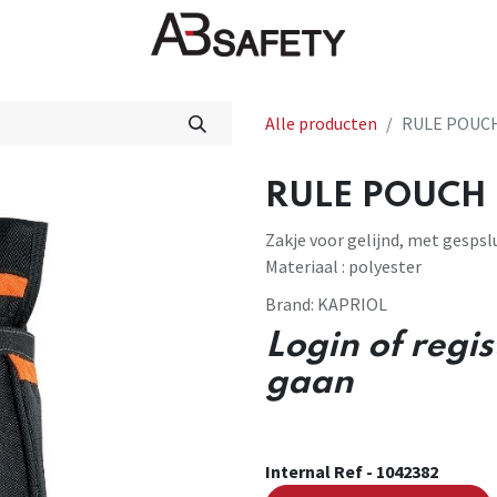
Nieuws
FAQ
Winkel
CE
Alle producten
RULE POUCH
RULE POUCH (
Zakje voor gelijnd, met gespsl
Materiaal : polyester
Brand:
KAPRIOL
Login of regi
gaan
Internal Ref -
1042382