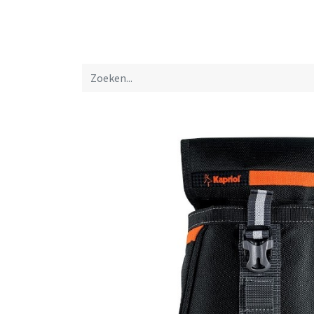
Startpagina
Over ons
Productfolders