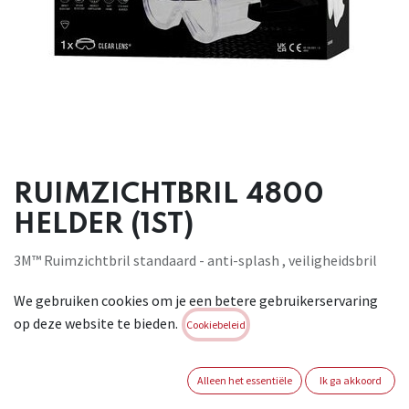
RUIMZICHTBRIL 4800
HELDER (1ST)
3M™ Ruimzichtbril standaard - anti-splash , veiligheidsbril
voor schilderen . Transparant. Spatbestendig voor
We gebruiken cookies om je een betere gebruikerservaring
verfspuiten en vlakschuren. Goed zicht dankzij
op deze website te bieden.
anticondenslaag. Directe ventilatie voor doorlopend koelen
Cookiebeleid
en comfort. Inhoud verpakking: 1. Compatibel met 3M
gehoorbescherming en maskers.Conform : EN 166:2001
Alleen het essentiële
Ik ga akkoord
Brand:
3M