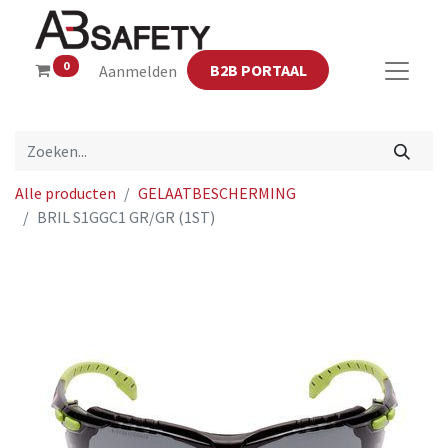
0
B2B PORTAAL
Aanmelden
Alle producten
GELAATBESCHERMING
BRIL S1GGC1 GR/GR (1ST)