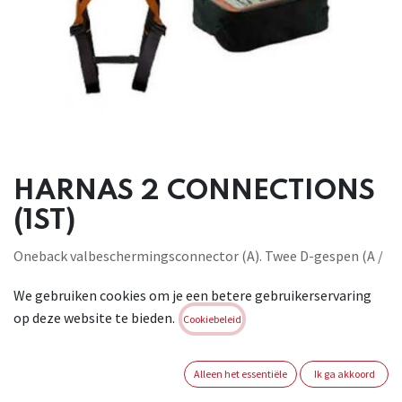
HARNAS 2 CONNECTIONS
(1ST)
Oneback valbeschermingsconnector (A). Twee D-gespen (A /
2) die, indien gekoppeld aan de connector, een
We gebruiken cookies om je een betere gebruikerservaring
valbeveiligingsapparaat (A) creëren. Verstelbare bandjes.
op deze website te bieden.
Verstelbare beenlussen. Riempje met beenlus. Eenvoudig te
Cookiebeleid
dragen dubbele verstelriem, ideaal voor alle werkzaamheden
op de bouwplaats. Verpakt in een stoffen opbergzak.
Alleen het essentiële
Ik ga akkoord
Conform: EN 361.