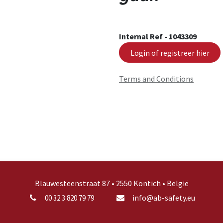
Internal Ref -
1043309
Login of registreer hier
Terms and Conditions
Blauwesteenstraat 87 • 2550 Kontich • België
info@ab-safety.eu
00 32 3 820 79 79