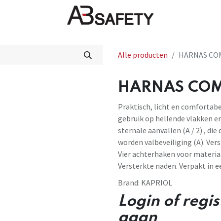
Nieuws
FAQ
Winkel
CE
Alle producten
HARNAS COM
HARNAS COMB
Praktisch, licht en comfortabe
gebruik op hellende vlakken en
sternale aanvallen (A / 2) , di
worden valbeveiliging (A). Ver
Vier achterhaken voor materia
Versterkte naden. Verpakt in e
Brand:
KAPRIOL
Login of regi
gaan