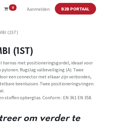
0
B2B PORTAAL
Aanmelden
BI (1ST)
I (1ST)
l harnas met positioneringsgordel, ideaal voor
 pylonen. Rugslag valbeveiliging (A). Twee
e door een connector met elkaar zijn verbonden,
stelbare beenlussen. Twee positioneringsringen.
al.
en stoffen opbergtas. Conform : EN 361 EN 358.
streer om verder te