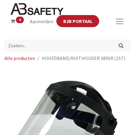
0
B2B PORTAAL
Aanmelden
Alle producten
HOOFDBAND/RUITHOUDER S89SR (1ST)