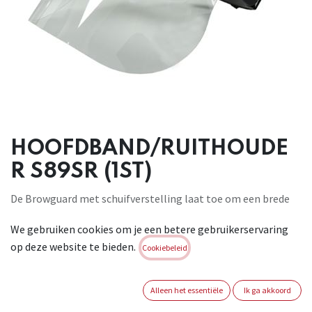
HOOFDBAND/RUITHOUDE
R S89SR (1ST)
De Browguard met schuifverstelling laat toe om een brede
waaier van gelaatschermen te monteren. Zo kunnen we
We gebruiken cookies om je een betere gebruikerservaring
bijvoorbeeld de gelaatschermen S580 (170mm
op deze website te bieden.
polycarbonaat) / S590 (225mm polycarbonaat) / S591
Cookiebeleid
(225mm Acetaat) / S592 (225mm acetaat antidamp) /
S592AEA (225mm acetaat anti-damp & anti-vlamboog) /
Alleen het essentiële
Ik ga akkoord
S593 (225mm groen acetaat) monteren. U kan ook kiezen uit