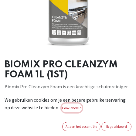
BIOMIX PRO CLEANZYM
FOAM 1L (1ST)
Biomix Pro Cleanzym Foam is een krachtige schuimreiniger
op basis van enzymen. Voor de reiniging van alle
We gebruiken cookies om je een betere gebruikerservaring
oppervlakken, vloeren, materialen en gereedschappen die in
op deze website te bieden.
contact komen met onder andere vleeswaren en ingezouten
Cookiebeleid
voedingsmiddelen in bijvoorbeeld slachthuizen en
melkerijen...
Alleen het essentiële
Ik ga akkoord
Brand:
BIOMIX