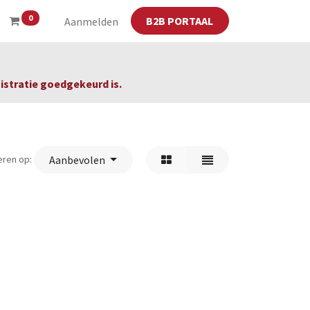
0
B2B PORTAAL
Aanmelden
gistratie goedgekeurd is.
eren op:
Aanbevolen