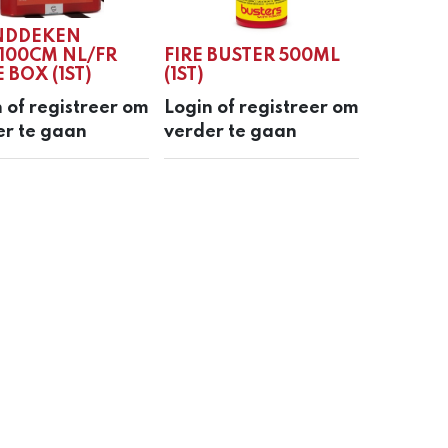
NDDEKEN
100CM NL/FR
FIRE BUSTER 500ML
 BOX (1ST)
(1ST)
 of registreer om
Login of registreer om
er te gaan
verder te gaan
Blauwesteenstraat 87 • 2550 Kontich • België
info@ab-safety.eu
00 32 3 820 79 79