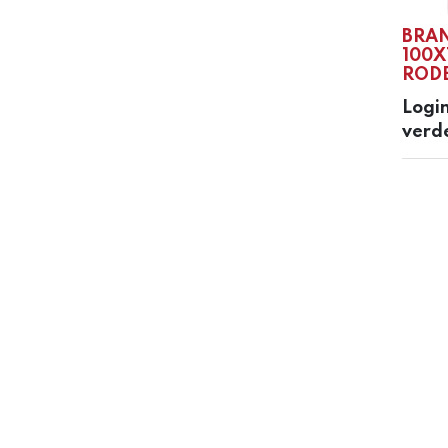
BRA
100X
RODE
Login
verd