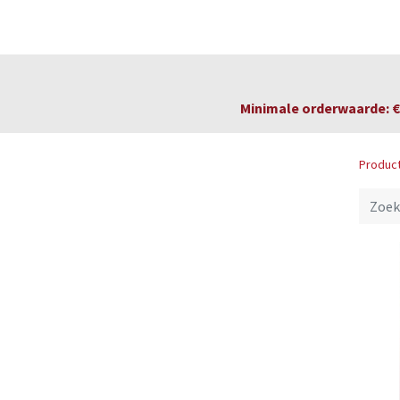
Startpagina
Over ons
Productfolders
Minimale orderwaarde: € 
Produc