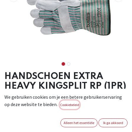
HANDSCHOEN EXTRA
HEAVY KINGSPLIT RP (1PR)
We gebruiken cookies om je een betere gebruikerservaring
Robuuste handschoen in stevig rundsplitleder met katoenen
op deze website te bieden.
rug. Lange
Cookiebeleid
beschermkap van 9 cm. Voorzien van een elastiek aan de
buitenzijde en
Alleen het essentiële
Ik ga akkoord
duurzame versterking aan de naden, kneukels, vingertoppen