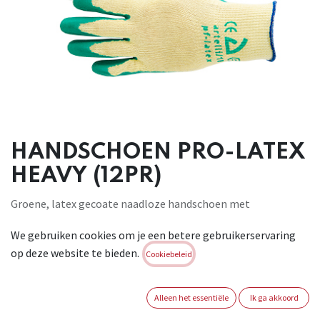
HANDSCHOEN PRO-LATEX
HEAVY (12PR)
Groene, latex gecoate naadloze handschoen met
polyester/katoen drager en
We gebruiken cookies om je een betere gebruikerservaring
unieke groefstructuur voor superieure grip in droge en natte
op deze website te bieden.
werkomstandigheden. De handschoen is zeer slijtvast en
Cookiebeleid
heeft een hoge schuur- en snijweerstand. De Pro-Latex Heavy
is speciaal ontworpen voor het manipuleren van bakstenen,
Alleen het essentiële
Ik ga akkoord
dakpannen en alle handelingen waar zware arbeid verricht