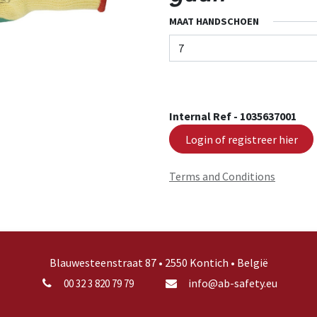
MAAT HANDSCHOEN
Internal Ref -
1035637001
Login of registreer hier
Terms and Conditions
Blauwesteenstraat 87 • 2550 Kontich • België
info@ab-safety.eu
00 32 3 820 79 79