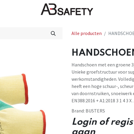
Nieuws
FAQ
Winkel
CE
Alle producten
HANDSCHOEN
HANDSCHOEN 
Handschoen met een groene 3/4
Unieke groefstructuur voor sup
werkomstandigheden. Volledig 
heeft een hoge schuur-, scheur
van doornstruiken, snoeiwerk 
EN388:2016 + A1:2018 3 1 4 3 X .
Brand:
BUSTERS
Login of regi
gaan