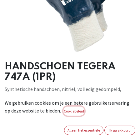
HANDSCHOEN TEGERA
747A (1PR)
Synthetische handschoen, nitriel, volledig gedompeld,
gladde afwerking, Cat. II, blauw, wit, water- en
We gebruiken cookies om je een betere gebruikerservaring
olieafstotend, voor assemblagewerk. Kleur: Blauw/wit.
op deze website te bieden.
Materiaal: Nitriel 48%, katoen 52%. Maten: 7-11.
Cookiebeleid
Lengtebereik: 235 - 270 mm. Conform: EN 388:2016 4111X.
Brand:
TEGERA
Alleen het essentiële
Ik ga akkoord