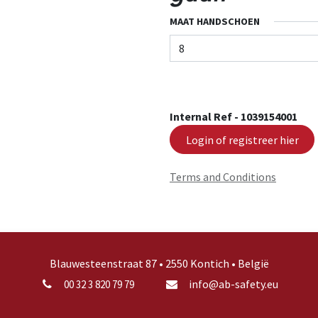
MAAT HANDSCHOEN
Internal Ref -
1039154001
Login of registreer hier
Terms and Conditions
Blauwesteenstraat 87 • 2550 Kontich • België
info@ab-safety.eu
00 32 3 820 79 79