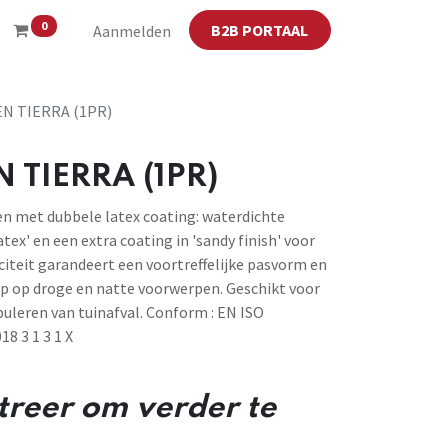
0
B2B PORTAAL
Aanmelden
N TIERRA (1PR)
TIERRA (1PR)
n met dubbele latex coating: waterdichte
tex' en een extra coating in 'sandy finish' voor
iciteit garandeert een voortreffelijke pasvorm en
p op droge en natte voorwerpen. Geschikt voor
puleren van tuinafval. Conform : EN ISO
8 3 1 3 1 X
streer om verder te