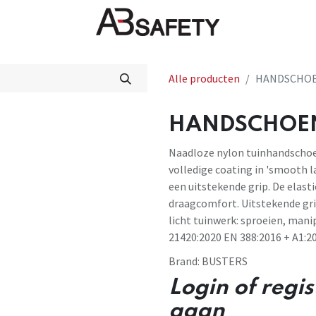
Nieuws
FAQ
Winkel
CE
Alle producten
HANDSCHOE
HANDSCHOEN 
Naadloze nylon tuinhandschoe
volledige coating in 'smooth la
een uitstekende grip. De elast
draagcomfort. Uitstekende gri
licht tuinwerk: sproeien, mani
21420:2020 EN 388:2016 + A1:201
Brand:
BUSTERS
Login of regi
gaan