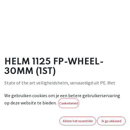
HELM 1125 FP-WHEEL-
30MM (1ST)
State of the art veiligheidshelm, vervaardigd uit PE. Met
degelijk & uiterst comfortabel textiel 6-punts binnenwerk en
We gebruiken cookies om je een betere gebruikerservaring
duurzame draaiknop verstelling (51-63cm), zowel vooraan
op deze website te bieden.
als achteraan eenvoudig verstelbaar in hoogte (telkens 3
Cookiebeleid
posities) & met zachte zwarte nylon zweetband. Europees
30mm slot voor breed scala van gehoor- &
Alleen het essentiële
Ik ga akkoord
gelaatbeschermingsaccessoires. Gekeurd voor extreme