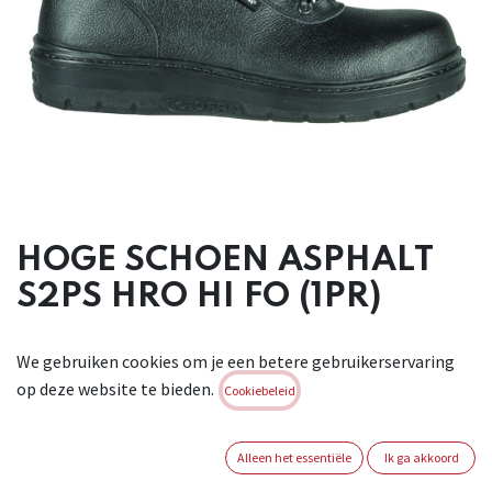
HOGE SCHOEN ASPHALT
S2PS HRO HI FO (1PR)
HOGE SCHOEN ASPHALT S2 P HRO HI. Buitenzijde:
We gebruiken cookies om je een betere gebruikerservaring
waterafstotend gedrukt leder. Binnenzijde: ongevoerd.
op deze website te bieden.
Binnenzool: volledige termic zool, anatomisch, anti-
Cookiebeleid
statisch, met een hoge warmte isolatie. Buitenzool:
PU/Nitril bestendig tegen +300°C (1 minuut contact).
Alleen het essentiële
Ik ga akkoord
Metaalvrij APT vlak. Breedte: 11. Conform : EN ISO 20345 :