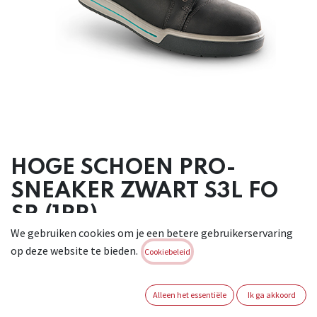
HOGE SCHOEN PRO-
SNEAKER ZWART S3L FO
SR (1PR)
We gebruiken cookies om je een betere gebruikerservaring
Comfortabele trendy schoen in waterafstotend buffel
op deze website te bieden.
Cookiebeleid
volnerfleder. Materiaal buitenzool: PU/PU.
Antiperforatiezool:
synthetisch. Versterkte neus: staal. Binnenvoering: 3D.
Alleen het essentiële
Ik ga akkoord
Maten: 39-47. Hoofdkleur: zwart. Extra hielbescherming.