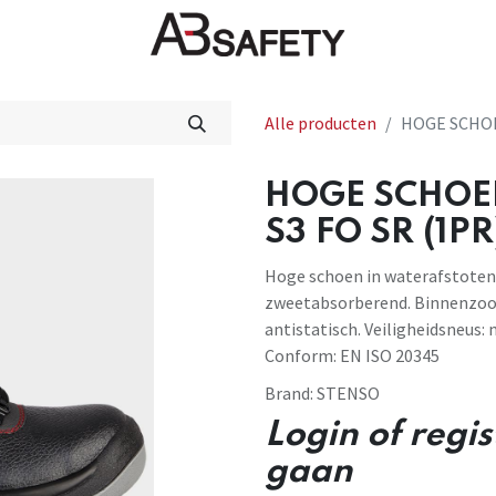
Nieuws
FAQ
Winkel
CE
Alle producten
HOGE SCHOE
HOGE SCHOE
S3 FO SR (1PR
Hoge schoen in waterafstotend 
zweetabsorberend. Binnenzool
antistatisch. Veiligheidsneus:
Conform: EN ISO 20345
Brand:
STENSO
Login of regi
gaan