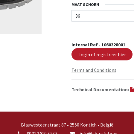
MAAT SCHOEN
Internal Ref -
1060328001
Login of registreer hier
Terms and Conditions
Technical Documentation:
Blauwesteenstraat 87 • 2550 Kontich • België
info@ab-safety.eu
00 32 3 820 79 79