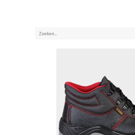
Startpagina
Over ons
Productfolders