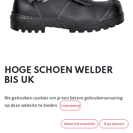
HOGE SCHOEN WELDER
BIS UK
Hoge schoen in zwart waterdicht volnerfleder, met voering
We gebruiken cookies om je een betere gebruikerservaring
in textiel
op deze website te bieden.
Sany-Dry. Voorzien van een niet-metalen 200J neus en niet-
Cookiebeleid
metalen
antiperforatiezool. De veters zijn beschermd door een
Alleen het essentiële
Ik ga akkoord
vonkbestendige