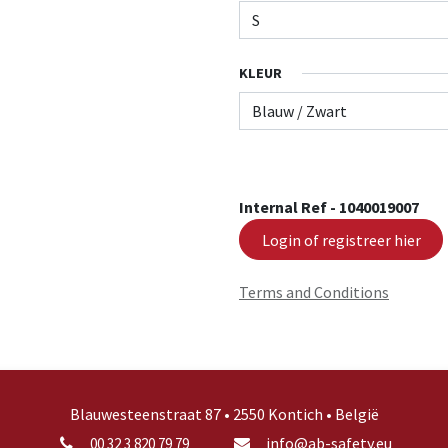
KLEUR
Internal Ref -
1040019007
Login of registreer hier
Terms and Conditions
Blauwesteenstraat 87 • 2550 Kontich • België
info@ab-safety.eu
00 32 3 820 79 79