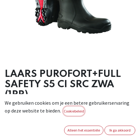
LAARS PUROFORT+FULL
SAFETY S5 CI SRC ZWA
(1PR)
We gebruiken cookies om je een betere gebruikerservaring
Zwarte veiligheidslaars uit hoge druk geinjecteerde PU
op deze website te bieden.
Cookiebeleid
(Purofort),
waardoor er een zeer egaal oppervlak ontstaat. Voorzien van
een stalen
Alleen het essentiële
Ik ga akkoord
200J neus en antiperforatiezool in staal. Deze laars heeft