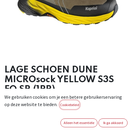
LAGE SCHOEN DUNE
MICROsock YELLOW S3S
FO SR (1PR)
We gebruiken cookies om je een betere gebruikerservaring
De veiligheidsschoenen Dune Micro Sock maken deel uit van
op deze website te bieden.
Cookiebeleid
de nieuwe lijn werkschoenen Dune - Ultra Rebound
Technology, uitgerust met een innovatieve tussenzool met
dempend en bewegingsretour effect, dat zachtheid,
Alleen het essentiële
Ik ga akkoord
flexibiliteit en elasticiteit garandeert. Dankzij de tussenzool