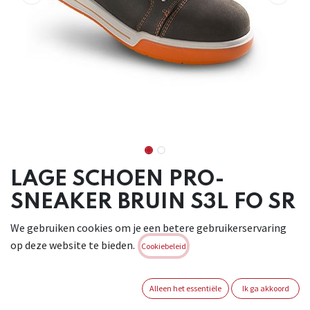
LAGE SCHOEN PRO-
SNEAKER BRUIN S3L FO SR
(1PR)
We gebruiken cookies om je een betere gebruikerservaring
op deze website te bieden.
Cookiebeleid
Comfortabele trendy schoen in waterafstotend buffel
volnerfleder. Materiaal buitenzool: PU/PU.
Antiperforatiezool:
Alleen het essentiële
Ik ga akkoord
synthetisch. Versterkte neus: staal. Binnenvoering: 3D.