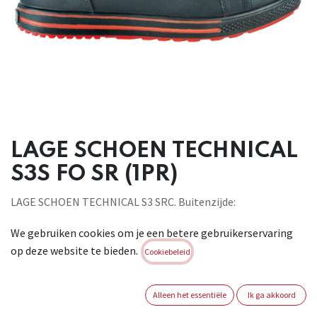
LAGE SCHOEN TECHNICAL
S3S FO SR (1PR)
LAGE SCHOEN TECHNICAL S3 SRC. Buitenzijde:
waterafstotend leder.
We gebruiken cookies om je een betere gebruikerservaring
Binnenzijde: 100% polyamide, ademend. Binnenzool: AIR in
op deze website te bieden.
EVA.
Cookiebeleid
Antistatisch. Gegarandeert een stabiliteit dankzij de
verschillende
Alleen het essentiële
Ik ga akkoord
diktes in het oppervlak. Buitenzool: Welness PU/TPU.