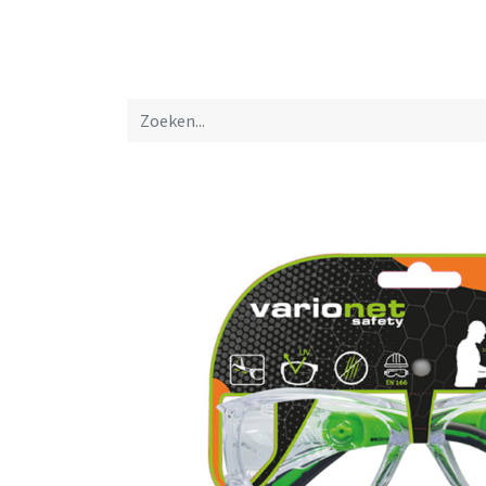
Startpagina
Over ons
Productfolders