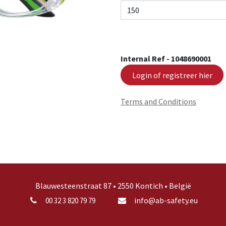
Internal Ref -
1048690001
Login of registreer hier
Terms and Conditions
Blauwesteenstraat 87 • 2550 Kontich • België
info@ab-safety.eu
00 32 3 820 79 79