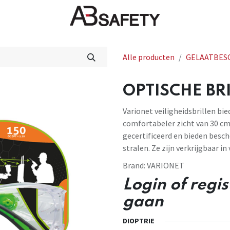
Nieuws
FAQ
Winkel
CE
Alle producten
GELAATBES
OPTISCHE BRI
Varionet veiligheidsbrillen b
comfortabeler zicht van 30 cm
gecertificeerd en bieden bes
stralen. Ze zijn verkrijgbaar in
Brand:
VARIONET
Login of regi
gaan
DIOPTRIE