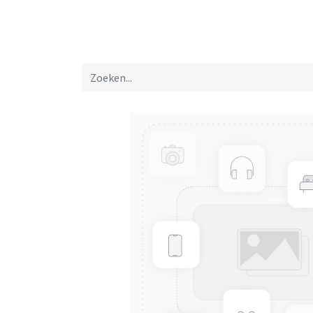
Startpagina
Over ons
Productfolders