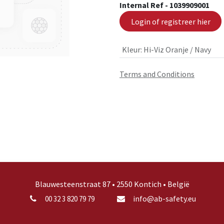
Internal Ref -
1039909001
Login of registreer hier
Kleur
:
Hi-Viz Oranje / Navy
Terms and Conditions
Blauwesteenstraat 87 • 2550 Kontich • België
info@ab-safety.eu
00 32 3 820 79 79