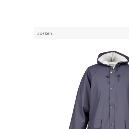
Startpagina
Over ons
Productfolders