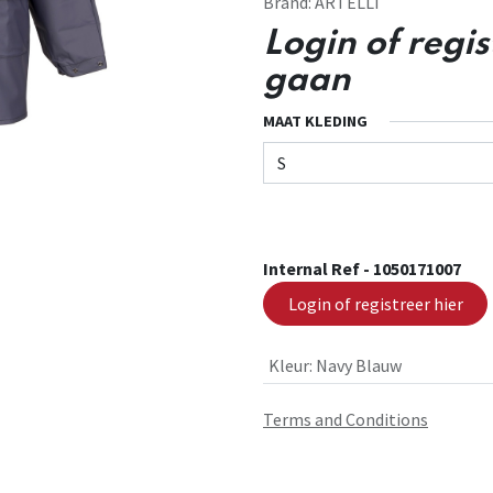
Brand:
ARTELLI
Login of regi
gaan
MAAT KLEDING
Internal Ref -
1050171007
Login of registreer hier
Kleur
:
Navy Blauw
Terms and Conditions