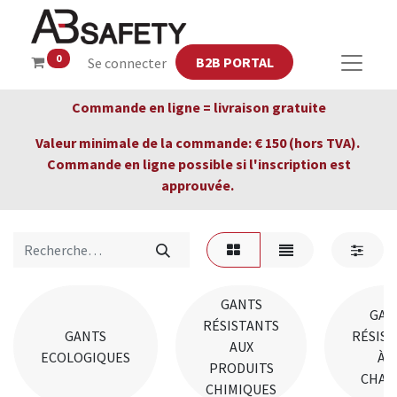
0
B2B PORTAL
Se connecter
Commande en ligne = livraison gratuite
Valeur minimale de la commande: € 150 (hors TVA).
Commande en ligne possible si l'inscription est
approuvée.
GANTS
GAN
RÉSISTANTS
GANTS
RÉSIS
AUX
ECOLOGIQUES
À L
PRODUITS
CHAL
CHIMIQUES