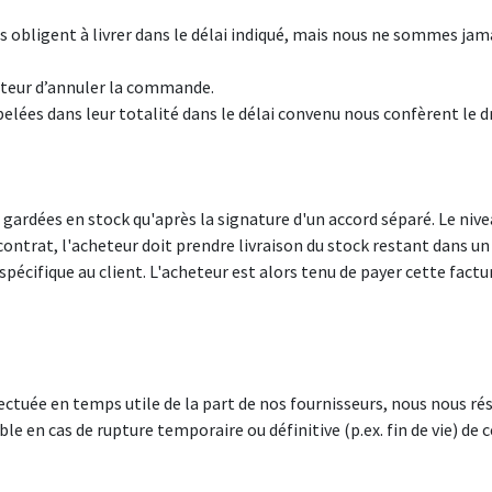
obligent à livrer dans le délai indiqué, mais nous ne sommes ja
eteur d’annuler la commande.
elées dans leur totalité dans le délai convenu nous confèrent le d
 gardées en stock qu'après la signature d'un accord séparé. Le nive
 contrat, l'acheteur doit prendre livraison du stock restant dans un 
é spécifique au client. L'acheteur est alors tenu de payer cette 
ectuée en temps utile de la part de nos fournisseurs, nous nous rése
Blauwesteenstraat 87 • 2550 Kontich • België
le en cas de rupture temporaire ou définitive (p.ex. fin de vie) d
info@ab-safety.eu
00 32 3 820 79 79